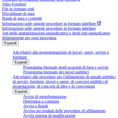
Albo Fornitori
File in formato xml
Disciplinare di gara
Bandi di gara e contratti
Informazioni sulle singole procedure in formato tabellare
Informazioni sulle singole procedure in formato tabellare
Atti delle amministrazioni aggiudicatrici e degli enti aggiudicatori
distintamente per ogni procedura
Espandi
Atti relativi alla programmazione di lavori, opere, servizi e
forniture
Espandi
Programma biennale degli acquisiti di beni e servizi
Programma triennale dei lavori pubblici
Atti relativi alle procedure per l'affidamento di appalti pubblici
di servizi, forniture, lavori e opere, di concorsi pubblici di
progettazione, di concorsi di idee e di concessioni
Espandi
Avvisi di preinformazione
Determina a contrarre
Avvisi e Bandi
Avviso sui risultati delle procedure di affidamento
Avvisi sistema di qualificazione