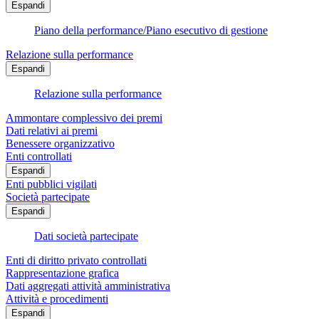
Espandi
Piano della performance/Piano esecutivo di gestione
Relazione sulla performance
Espandi
Relazione sulla performance
Ammontare complessivo dei premi
Dati relativi ai premi
Benessere organizzativo
Enti controllati
Espandi
Enti pubblici vigilati
Società partecipate
Espandi
Dati società partecipate
Enti di diritto privato controllati
Rappresentazione grafica
Dati aggregati attività amministrativa
Attività e procedimenti
Espandi