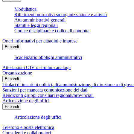
Modulistica
Riferimenti normativi su organizzazione e attività
Atti amministrativi generali
Statuti e leggi regionali
Codice disciplinare e codice di condotta
Oneri informativi per cittadini e imprese
Espandi
Scadenzario obblighi amministrativi
Attestazioni OIV o struttura analoga
Organizzazione
Espandi
Titolari di incarichi politici, di amministrazione, di direzione o di gov
Sanzioni per mancata comunicazione dei dati
Rendiconti gruppi consiliari regionali/provinciali
Articolazione degli uffici
Espandi
Articolazione degli uffici
Telefono e posta elettronica
Consulenti e collaboratori