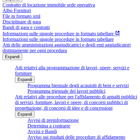
Contratto di locazione immobile sede operativa
Albo Fornitori
File in formato xml
Disciplinare di gara
Bandi di gara e contratti
Informazioni sulle singole procedure in formato tabellare
Informazioni sulle singole procedure in formato tabellare
Atti delle amministrazioni aggiudicatrici e degli enti aggiudicatori
distintamente per ogni procedura
Espandi
Atti relativi alla programmazione di lavori, opere, servizi e
forniture
Espandi
Programma biennale degli acquisiti di beni e servizi
Programma triennale dei lavori pubblici
Atti relativi alle procedure per l'affidamento di appalti pubblici
di servizi, forniture, lavori e opere, di concorsi pubblici di
progettazione, di concorsi di idee e di concessioni
Espandi
Avvisi di preinformazione
Determina a contrarre
Avvisi e Bandi
Avviso sui risultati delle procedure di affidamento