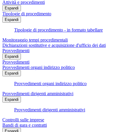
Attività e procedimenti
Espandi
Tipologie di procedimento
Espandi
Tipologie di procedimento - in formato tabellare
Monitoraggio tempi procedimentali
Dichiarazioni sostitutive e acquisizione d'ufficio dei dati
Provvedimenti
Espandi
Provvedimenti
Provvedimenti organi indirizzo politico
Espandi
Provvedimenti organi indirizzo politico
Provvedimenti dirigenti amministrativi
Espandi
Provvedimenti dirigenti amministrativi
Controlli sulle imprese
Bandi di gara e contratti
Espandi