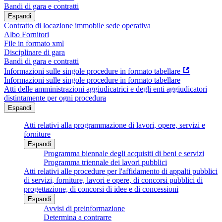
Bandi di gara e contratti
Espandi
Contratto di locazione immobile sede operativa
Albo Fornitori
File in formato xml
Disciplinare di gara
Bandi di gara e contratti
Informazioni sulle singole procedure in formato tabellare
Informazioni sulle singole procedure in formato tabellare
Atti delle amministrazioni aggiudicatrici e degli enti aggiudicatori
distintamente per ogni procedura
Espandi
Atti relativi alla programmazione di lavori, opere, servizi e
forniture
Espandi
Programma biennale degli acquisiti di beni e servizi
Programma triennale dei lavori pubblici
Atti relativi alle procedure per l'affidamento di appalti pubblici
di servizi, forniture, lavori e opere, di concorsi pubblici di
progettazione, di concorsi di idee e di concessioni
Espandi
Avvisi di preinformazione
Determina a contrarre