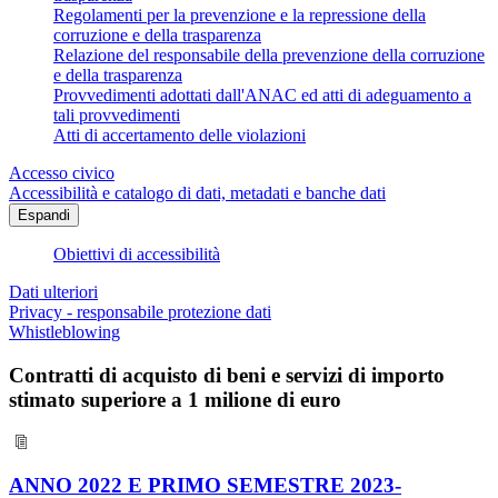
Regolamenti per la prevenzione e la repressione della
corruzione e della trasparenza
Relazione del responsabile della prevenzione della corruzione
e della trasparenza
Provvedimenti adottati dall'ANAC ed atti di adeguamento a
tali provvedimenti
Atti di accertamento delle violazioni
Accesso civico
Accessibilità e catalogo di dati, metadati e banche dati
Espandi
Obiettivi di accessibilità
Dati ulteriori
Privacy - responsabile protezione dati
Whistleblowing
Contratti di acquisto di beni e servizi di importo
stimato superiore a 1 milione di euro
ANNO 2022 E PRIMO SEMESTRE 2023-